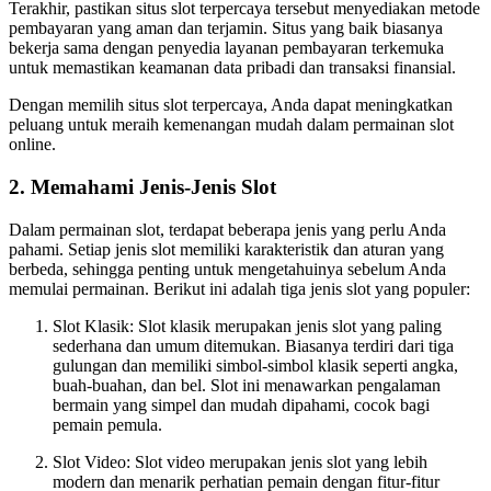
Terakhir, pastikan situs slot terpercaya tersebut menyediakan metode
pembayaran yang aman dan terjamin. Situs yang baik biasanya
bekerja sama dengan penyedia layanan pembayaran terkemuka
untuk memastikan keamanan data pribadi dan transaksi finansial.
Dengan memilih situs slot terpercaya, Anda dapat meningkatkan
peluang untuk meraih kemenangan mudah dalam permainan slot
online.
2. Memahami Jenis-Jenis Slot
Dalam permainan slot, terdapat beberapa jenis yang perlu Anda
pahami. Setiap jenis slot memiliki karakteristik dan aturan yang
berbeda, sehingga penting untuk mengetahuinya sebelum Anda
memulai permainan. Berikut ini adalah tiga jenis slot yang populer:
Slot Klasik: Slot klasik merupakan jenis slot yang paling
sederhana dan umum ditemukan. Biasanya terdiri dari tiga
gulungan dan memiliki simbol-simbol klasik seperti angka,
buah-buahan, dan bel. Slot ini menawarkan pengalaman
bermain yang simpel dan mudah dipahami, cocok bagi
pemain pemula.
Slot Video: Slot video merupakan jenis slot yang lebih
modern dan menarik perhatian pemain dengan fitur-fitur